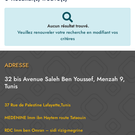
Aucun résultat trouvé.
Veuillez renouveler votre recherche en modifiant vos
critères
ADRESSE
32 bis Avenue Saleh Ben Youssef, Menzah 9,
Tunis
37 Rue de Palestine Lafayette,Tunis
MEDENINE Imm ibn Haytem route Tataouin
RDC Imm ben Omran – sidi rizig-megrine