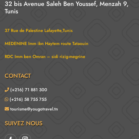
32 bis Avenue Saleh Ben Youssef, Menzah 9,
Tunis
37 Rue de Palestine Lafayette,Tunis
MEDENINE Imm ibn Haytem route Tataouin
RDC Imm ben Omran – sidi rizig-megrine
CONTACT
(+216) 71 881 300
(+216) 58 755 755
tourisme@yougotravel.tn
SUIVEZ NOUS