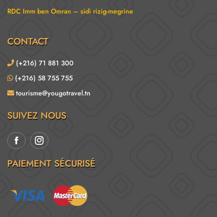
RDC Imm ben Omran – sidi rizig-megrine
CONTACT
(+216) 71 881 300
(+216) 58 755 755
tourisme@yougotravel.tn
SUIVEZ NOUS
PAIEMENT SÉCURISÉ