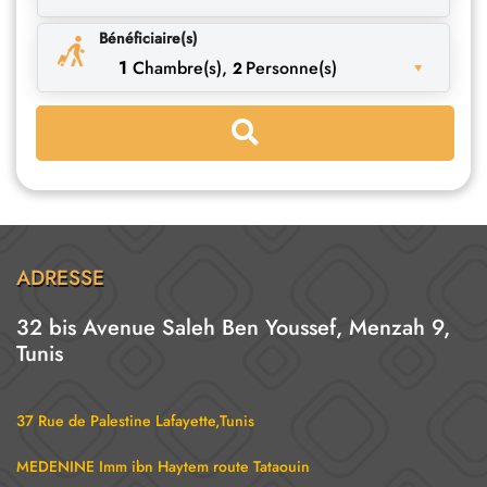
Bénéficiaire(s)
1
Chambre(s),
Personne(s)
2
ADRESSE
32 bis Avenue Saleh Ben Youssef, Menzah 9,
Tunis
37 Rue de Palestine Lafayette,Tunis
MEDENINE Imm ibn Haytem route Tataouin