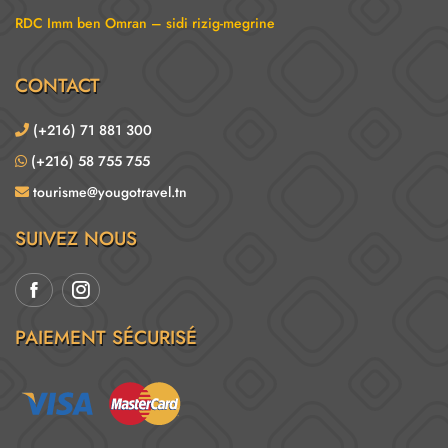
RDC Imm ben Omran – sidi rizig-megrine
CONTACT
(+216) 71 881 300
(+216) 58 755 755
tourisme@yougotravel.tn
SUIVEZ NOUS
PAIEMENT SÉCURISÉ