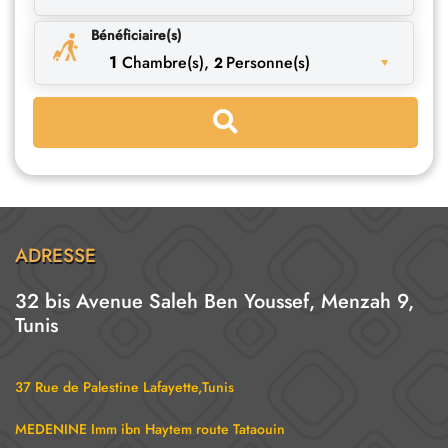
Bénéficiaire(s)
1
Chambre(s),
Personne(s)
2
ADRESSE
32 bis Avenue Saleh Ben Youssef, Menzah 9,
Tunis
37 Rue de Palestine Lafayette,Tunis
MEDENINE Imm ibn Haytem route Tataouin