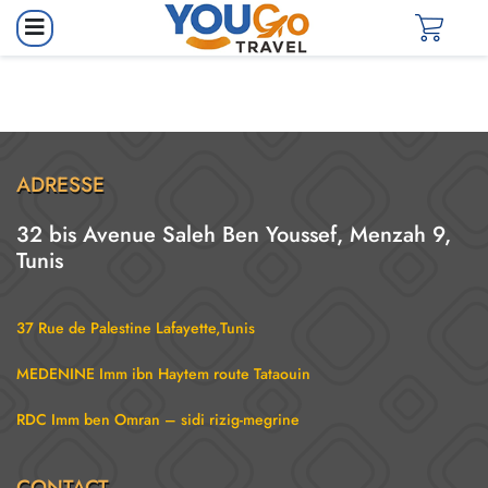
ADRESSE
32 bis Avenue Saleh Ben Youssef, Menzah 9,
Tunis
37 Rue de Palestine Lafayette,Tunis
MEDENINE Imm ibn Haytem route Tataouin
RDC Imm ben Omran – sidi rizig-megrine
CONTACT