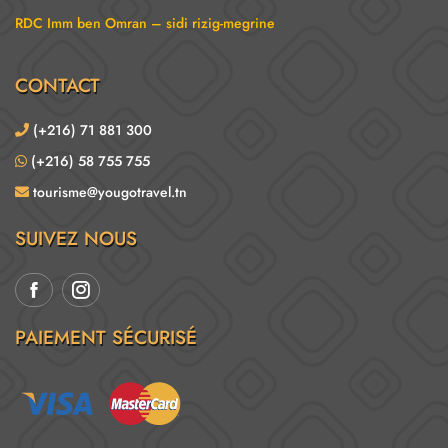
RDC Imm ben Omran – sidi rizig-megrine
CONTACT
(+216) 71 881 300
(+216) 58 755 755
tourisme@yougotravel.tn
SUIVEZ NOUS
PAIEMENT SÉCURISÉ