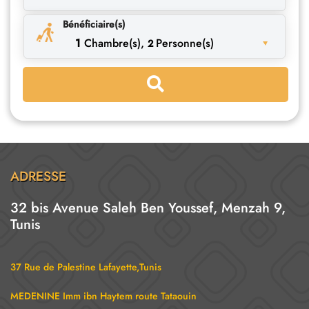
Bénéficiaire(s)
1
Chambre(s),
Personne(s)
2
ADRESSE
32 bis Avenue Saleh Ben Youssef, Menzah 9,
Tunis
37 Rue de Palestine Lafayette,Tunis
MEDENINE Imm ibn Haytem route Tataouin