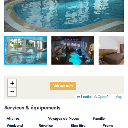
+
Voir sur carte
−
Leaflet
|
©
OpenStreetMap
Services & équipements
Affaires
Voyages de Noces
Famille
Week-end
Réveillon
Bien être
Promo