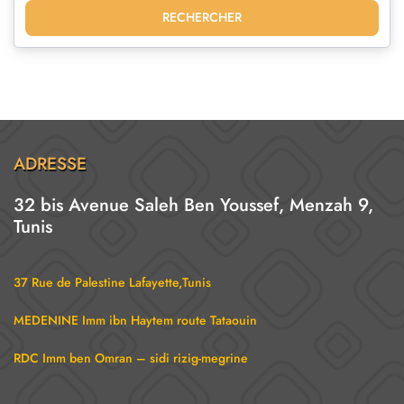
RECHERCHER
ADRESSE
32 bis Avenue Saleh Ben Youssef, Menzah 9,
Tunis
37 Rue de Palestine Lafayette,Tunis
MEDENINE Imm ibn Haytem route Tataouin
RDC Imm ben Omran – sidi rizig-megrine