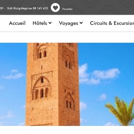
09 - Sidi Rizig-Megrine 58 141 412
Favories
Accueil
Hôtels
Voyages
Circuits & Excursi