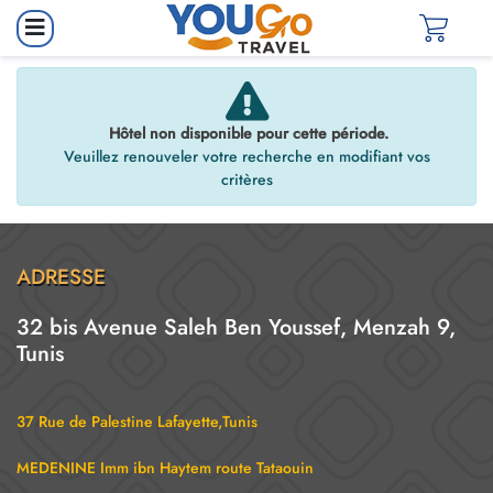
Hôtel non disponible pour cette période.
Veuillez renouveler votre recherche en modifiant vos
critères
ADRESSE
32 bis Avenue Saleh Ben Youssef, Menzah 9,
Tunis
37 Rue de Palestine Lafayette,Tunis
MEDENINE Imm ibn Haytem route Tataouin