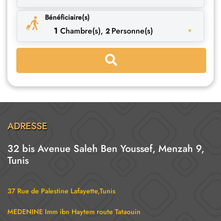
Bénéficiaire(s)
1
Chambre(s),
Personne(s)
2
ADRESSE
32 bis Avenue Saleh Ben Youssef, Menzah 9,
Tunis
37 Rue de Palestine Lafayette,Tunis
MEDENINE Imm ibn Haytem route Tataouin