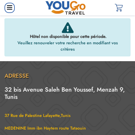
Hôtel non disponible pour cette période.
Veuillez renouveler votre recherche en modifiant vos
critères
ADRESSE
32 bis Avenue Saleh Ben Youssef, Menzah 9,
Tunis
37 Rue de Palestine Lafayette,Tunis
MEDENINE Imm ibn Haytem route Tataouin