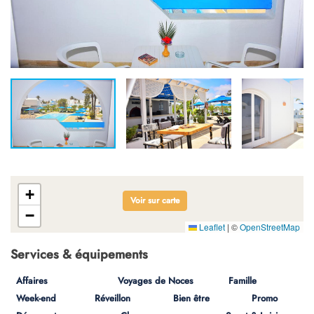
+
Voir sur carte
−
Leaflet
|
©
OpenStreetMap
Services & équipements
Affaires
Voyages de Noces
Famille
Week-end
Réveillon
Bien être
Promo