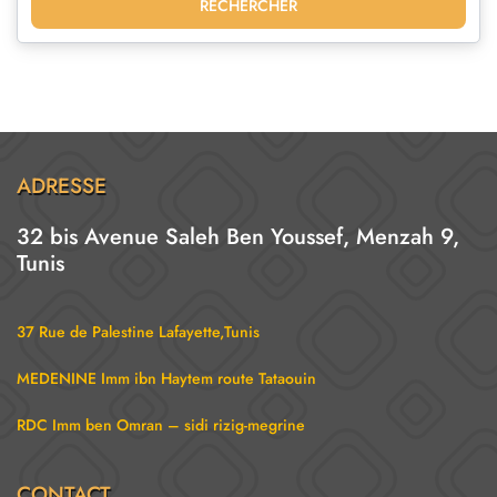
RECHERCHER
ADRESSE
32 bis Avenue Saleh Ben Youssef, Menzah 9,
Tunis
37 Rue de Palestine Lafayette,Tunis
MEDENINE Imm ibn Haytem route Tataouin
RDC Imm ben Omran – sidi rizig-megrine
CONTACT