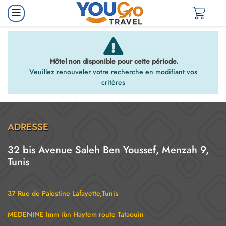
Hôtel non disponible pour cette période.
Veuillez renouveler votre recherche en modifiant vos
critères
ADRESSE
32 bis Avenue Saleh Ben Youssef, Menzah 9,
Tunis
37 Rue de Palestine Lafayette,Tunis
MEDENINE Imm ibn Haytem route Tataouin