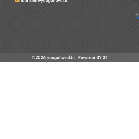
tourisme@yougotravel.tn
©2026 yougotravel.tn -
Powered BY
3T