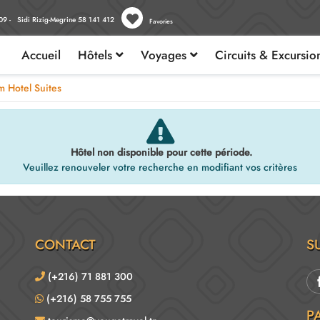
09 - Sidi Rizig-Megrine 58 141 412
Favories
Accueil
Hôtels
Voyages
Circuits & Excursi
 Hotel Suites
Hôtel non disponible pour cette période.
Veuillez renouveler votre recherche en modifiant vos critères
CONTACT
S
(+216) 71 881 300
(+216) 58 755 755
P