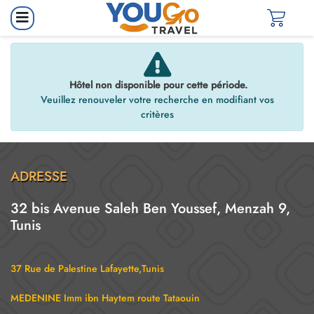
Hôtel non disponible pour cette période.
Veuillez renouveler votre recherche en modifiant vos
critères
ADRESSE
32 bis Avenue Saleh Ben Youssef, Menzah 9,
Tunis
37 Rue de Palestine Lafayette,Tunis
MEDENINE Imm ibn Haytem route Tataouin